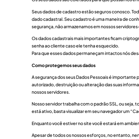
Seus dados de cadastro estão seguros conosco. Tod
dado cadastral. Seu cadastro é uma maneira de conhec
segurança, não armazenamos em nossos servidores o
Os dados cadastrais mais importantes ficam criptog
senha ao cliente caso ele tenha esquecido.
Para que esses dados permaneçam intactos nós des
Como protegemos seus dados
A segurança dos seus Dados Pessoais é importante p
autorizado, destruição ou alteração das suas info
nossos servidores.
Nosso servidor trabalha com o padrão SSL, ou seja, t
está ativo, basta visualizar em seu navegador um “Ca
Enquanto você estiver no site você estará em ambie
Apesar de todos os nossos esforços, no entanto, n