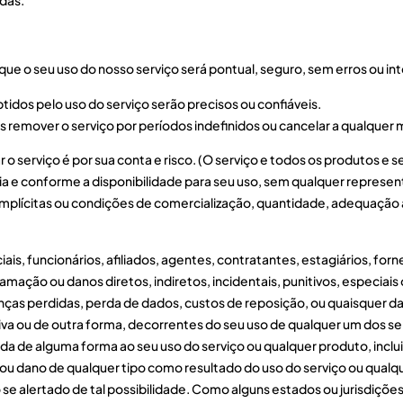
ue o seu uso do nosso serviço será pontual, seguro, sem erros ou in
idos pelo uso do serviço serão precisos ou confiáveis.
mover o serviço por períodos indefinidos ou cancelar a qualquer m
o serviço é por sua conta e risco. (O serviço e todos os produtos e s
 e conforme a disponibilidade para seu uso, sem qualquer represent
 implícitas ou condições de comercialização, quantidade, adequação a 
iais, funcionários, afiliados, agentes, contratantes, estagiários, fo
lamação ou danos diretos, indiretos, incidentais, punitivos, especiai
anças perdidas, perda de dados, custos de reposição, ou quaisquer 
jetiva ou de outra forma, decorrentes do seu uso de qualquer um dos 
da de alguma forma ao seu uso do serviço ou qualquer produto, inclui
u dano de qualquer tipo como resultado do uso do serviço ou qualqu
se alertado de tal possibilidade. Como alguns estados ou jurisdiçõe