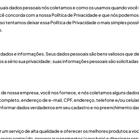
quais dados pessoais nós coletamos e como os usamos quando você uti
você concorda com a nossa Política de Privacidade e que nós podemos
o tentamos deixar essa Política de Privacidade o mais simples possív
o.
dados e informações. Seus dados pessoais são bens valiosos que de
 a sério sua privacidade; suas informações pessoais são solicitada
iços de nossa empresa, você nos fornece, e nós coletamos alguns dado
ompleto, endereço de e-mail, CPF, endereço, telefone e/ou celular
 informar dados verdadeiros em seu cadastro e no preenchimento da
r um serviço de alta qualidade e oferecer os melhores produtos a voc
egar conteúdo, processar pagamentos (caso haja) e direcionar serv