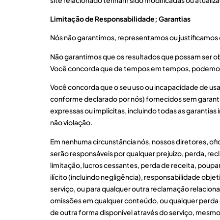
Limitação de Responsabilidade; Garantias
Nós não garantimos, representamos ou justificamos q
Não garantimos que os resultados que possam ser obt
Você concorda que de tempos em tempos, podemos re
Você concorda que o seu uso ou incapacidade de usar 
conforme declarado por nós) fornecidos sem garantia
expressas ou implícitas, incluindo todas as garantias
não violação.
Em nenhuma circunstância nós, nossos diretores, ofic
serão responsáveis por qualquer prejuízo, perda, rec
limitação, lucros cessantes, perda de receita, poup
ilícito (incluindo negligência), responsabilidade ob
serviço, ou para qualquer outra reclamação relaciona
omissões em qualquer conteúdo, ou qualquer perda o
de outra forma disponível através do serviço, mesmo 