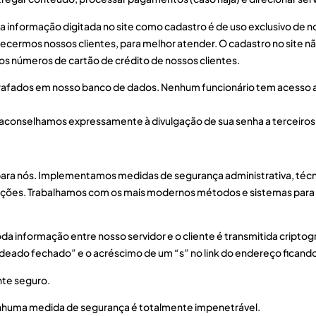
a informação digitada no site como cadastro é de uso exclusivo d
ermos nossos clientes, para melhor atender. O cadastro no site não c
s números de cartão de crédito de nossos clientes.
rafados em nosso banco de dados. Nenhum funcionário tem acesso a se
aconselhamos expressamente à divulgação de sua senha a terceiros
ara nós. Implementamos medidas de segurança administrativa, técnic
rmações. Trabalhamos com os mais modernos métodos e sistemas par
oda informação entre nosso servidor e o cliente é transmitida cripto
deado fechado” e o acréscimo de um “s” no link do endereço ficando 
nte seguro.
enhuma medida de segurança é totalmente impenetrável.