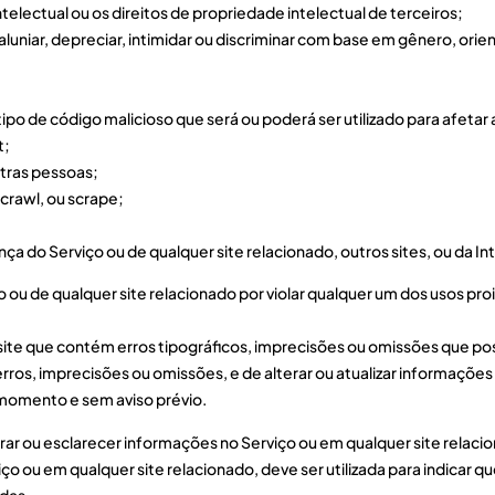
intelectual ou os direitos de propriedade intelectual de terceiros;
 caluniar, depreciar, intimidar ou discriminar com base em gênero, orien
ro tipo de código malicioso que será ou poderá ser utilizado para afet
t;
utras pessoas;
 crawl, ou scrape;
nça do Serviço ou de qualquer site relacionado, outros sites, ou da In
o ou de qualquer site relacionado por violar qualquer um dos usos pro
te que contém erros tipográficos, imprecisões ou omissões que po
 erros, imprecisões ou omissões, e de alterar ou atualizar informaçõ
r momento e sem aviso prévio.
ar ou esclarecer informações no Serviço ou em qualquer site relaci
iço ou em qualquer site relacionado, deve ser utilizada para indicar
adas.