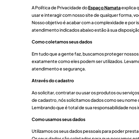
A Política de Privacidade do
Espaço Namata
explica 
usar e interagir com nosso site de qualquer forma, 
Nosso objetivo é acabar com a complexidade e por iss
atendimento indicados abaixo estão à sua disposiçã
Como coletamos seus dados
Em tudo que a gente faz, buscamos proteger nossos 
exatamente como eles podem ser utilizados. Levamos
atendimento e segurança.
Através do cadastro
Ao solicitar, contratar ou usar os produtos ou serv
de cadastro, nós solicitamos dados como seu nome c
Lembrando que é total de sua responsabilidade nos
Como usamos seus dados
Utilizamos os seus dados pessoais para poder presta
Os seus dados são coletados para que possamos entr