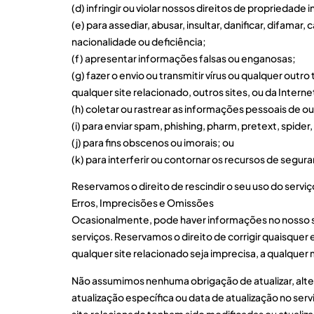
(d) infringir ou violar nossos direitos de propriedade 
(e) para assediar, abusar, insultar, danificar, difamar,
nacionalidade ou deficiência;
(f) apresentar informações falsas ou enganosas;
(g) fazer o envio ou transmitir vírus ou qualquer out
qualquer site relacionado, outros sites, ou da Interne
(h) coletar ou rastrear as informações pessoais de o
(i) para enviar spam, phishing, pharm, pretext, spider,
(j) para fins obscenos ou imorais; ou
(k) para interferir ou contornar os recursos de segura
Reservamos o direito de rescindir o seu uso do serviç
Erros, Imprecisões e Omissões
Ocasionalmente, pode haver informações no nosso si
serviços. Reservamos o direito de corrigir quaisquer
qualquer site relacionado seja imprecisa, a qualque
Não assumimos nenhuma obrigação de atualizar, alter
atualização específica ou data de atualização no serv
site relacionado tenham sido modificadas ou atualiz