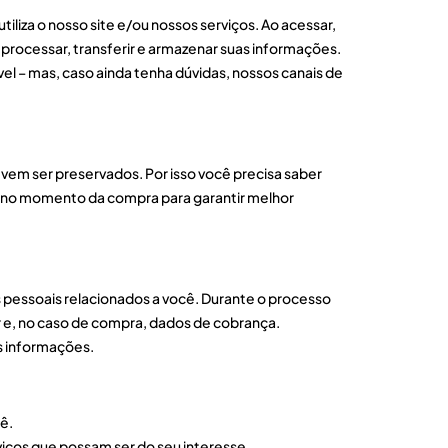
liza o nosso site e/ou nossos serviços. Ao acessar,
 processar, transferir e armazenar suas informações.
el – mas, caso ainda tenha dúvidas, nossos canais de
vem ser preservados. Por isso você precisa saber
s no momento da compra para garantir melhor
s pessoais relacionados a você. Durante o processo
 e, no caso de compra, dados de cobrança.
s informações.
ê.
iços que possam ser do seu interesse.